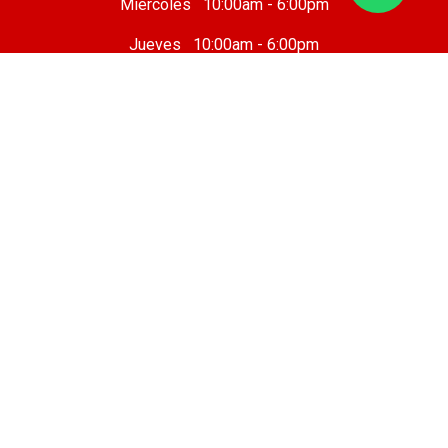
Miércoles 10:00am - 6:00pm
Jueves 10:00am - 6:00pm
Viernes 10 :00am - 8:00pm
Sábado 8:00am - 7:00pm
Domingo 8:00am - 6:00pm
Taller Mecánico
Cafetería
Sobre nosotros
Legal