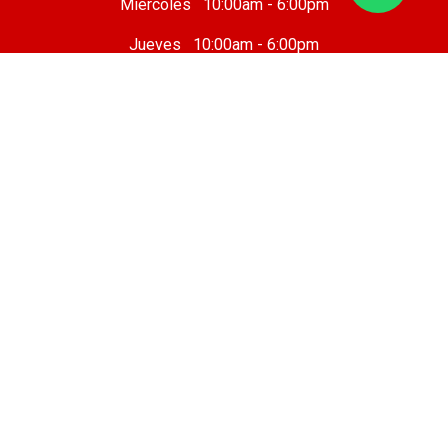
Miércoles 10:00am - 6:00pm
Jueves 10:00am - 6:00pm
Viernes 10 :00am - 8:00pm
Sábado 8:00am - 7:00pm
Domingo 8:00am - 6:00pm
Taller Mecánico
Cafetería
Sobre nosotros
Legal