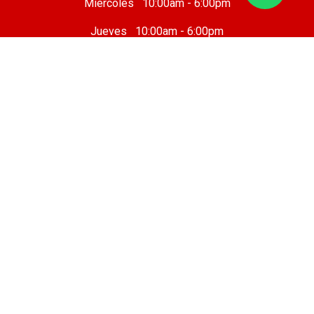
Miércoles 10:00am - 6:00pm
Jueves 10:00am - 6:00pm
Viernes 10 :00am - 8:00pm
Sábado 8:00am - 7:00pm
Domingo 8:00am - 6:00pm
Taller Mecánico
Cafetería
Sobre nosotros
Legal