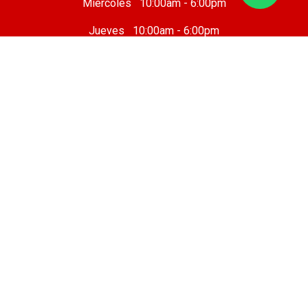
Miércoles 10:00am - 6:00pm
Jueves 10:00am - 6:00pm
Viernes 10 :00am - 8:00pm
Sábado 8:00am - 7:00pm
Domingo 8:00am - 6:00pm
Taller Mecánico
Cafetería
Sobre nosotros
Legal