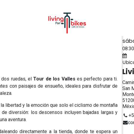
NOSOTROS
CONTACTO
Fech
sáb
08:30
Ag
Ubic
Liv
e dos ruedas, el
Tour de los Valles
es perfecto para ti.
Camin
es con paisajes de ensueño, ideales para disfrutar de
San M
aleza.
Monte
51200
 la libertad y la emoción que solo el ciclismo de montaña
Méxi
 de diversión: los descensos incluyen bajadas largas y
+5
una aventura.
co
daleando directamente a la tienda, donde te espera un