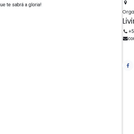
ue te sabrá a gloria!
Orga
Liv
+5
co