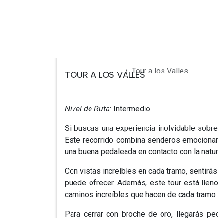
Ir al contenido
INICIO
SERVICIOS
TOURS
TIENDA
Todos los eventos
Tour a los Valles
TOUR A LOS VALLES
Nivel de Ruta:
Intermedio
Si buscas una experiencia inolvidable sobr
Este recorrido combina senderos emocionant
una buena pedaleada en contacto con la natur
Con vistas increíbles en cada tramo, sentirás
puede ofrecer. Además, este tour está lleno
caminos increíbles que hacen de cada tramo 
Para cerrar con broche de oro, llegarás pe