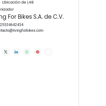
Ubicación de L4B
nizador
ing For Bikes S.A. de C.V.
25534642434
ntacto@livingforbikes.com