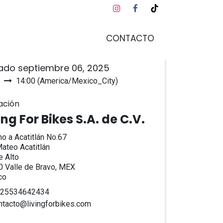
CONTACTO
a y hora
ado septiembre 06, 2025
14:00
(
America/Mexico_City
)
regar al calendario
ación
ing For Bikes S.A. de C.V.
o a Acatitlán No.67
ateo Acatitlán
 Alto
 Valle de Bravo, MEX
co
25534642434
ntacto@livingforbikes.com