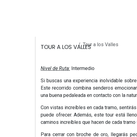
Ir al contenido
INICIO
SERVICIOS
TOURS
TIENDA
Todos los eventos
Tour a los Valles
TOUR A LOS VALLES
Nivel de Ruta:
Intermedio
Si buscas una experiencia inolvidable sobr
Este recorrido combina senderos emocionant
una buena pedaleada en contacto con la natur
Con vistas increíbles en cada tramo, sentirás
puede ofrecer. Además, este tour está lleno
caminos increíbles que hacen de cada tramo 
Para cerrar con broche de oro, llegarás pe