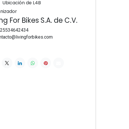
Ubicación de L4B
nizador
ing For Bikes S.A. de C.V.
25534642434
ntacto@livingforbikes.com