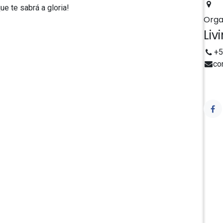
ue te sabrá a gloria!
Orga
Liv
+5
co