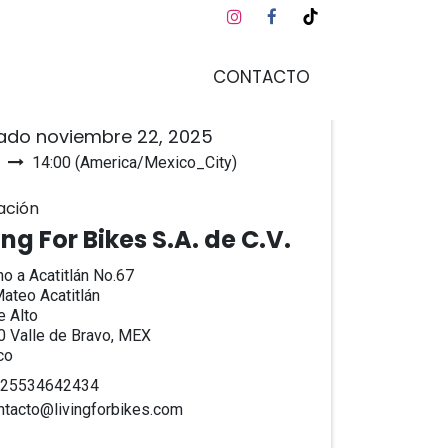
CONTACTO
a y hora
ado noviembre 22, 2025
14:00
(
America/Mexico_City
)
regar al calendario
ación
ing For Bikes S.A. de C.V.
o a Acatitlán No.67
ateo Acatitlán
 Alto
 Valle de Bravo, MEX
co
25534642434
ntacto@livingforbikes.com