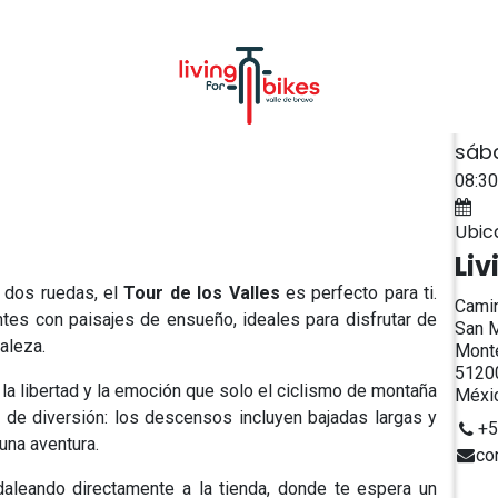
NOSOTROS
CONTACTO
Fech
sáb
08:30
Ag
Ubic
Liv
e dos ruedas, el
Tour de los Valles
es perfecto para ti.
Camin
es con paisajes de ensueño, ideales para disfrutar de
San M
aleza.
Monte
51200
 la libertad y la emoción que solo el ciclismo de montaña
Méxi
 de diversión: los descensos incluyen bajadas largas y
+5
una aventura.
co
daleando directamente a la tienda, donde te espera un