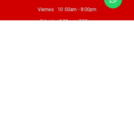
Viernes 10 :00am - 8:00pm
Sábado 8:00am - 7:00pm
Domingo 8:00am - 6:00pm
Taller Mecánico
Cafetería
Sobre nosotros
Legal
Política de privacidad