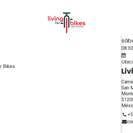
NOSOTROS
CONTACTO
Fech
sáb
08:30
Ag
Ubic
r Bikes.
Liv
Camin
San M
Monte
51200
Méxi
+5
co