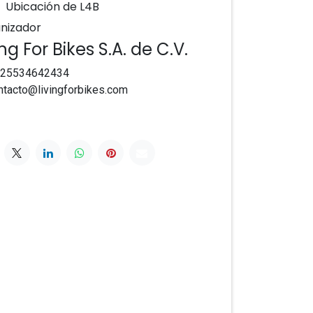
Ubicación de L4B
nizador
ing For Bikes S.A. de C.V.
25534642434
ntacto@livingforbikes.com