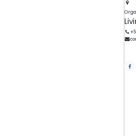
Orga
Liv
+5
co
.