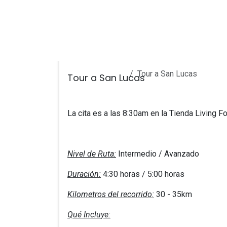
Ir al contenido
INICIO
SERVICIOS
TOURS
TIENDA
Todos los eventos
Tour a San Lucas
Tour a San Lucas
La cita es a las 8:30am en la Tienda Living Fo
Nivel de Ruta:
Intermedio / Avanzado
Duración:
4:30 horas / 5:00 horas
Kilometros del recorrido:
30 - 35km
Qué Incluye: