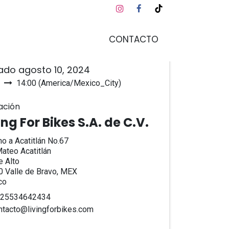
CONTACTO
a y hora
ado agosto 10, 2024
14:00
(
America/Mexico_City
)
regar al calendario
ación
ing For Bikes S.A. de C.V.
o a Acatitlán No.67
ateo Acatitlán
 Alto
 Valle de Bravo, MEX
co
25534642434
ntacto@livingforbikes.com