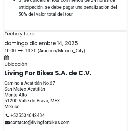
Si se cancela el tour con menos de 24 horas de
anticipación, se debe pagar una penalización del
50% del valor total del tour.
Fecha y hora
domingo diciembre 14, 2025
10:00
13:30
(
America/Mexico_City
)
Agregar al calendario
Ubicación
Living For Bikes S.A. de C.V.
Camino a Acatitlán No.67
San Mateo Acatitlán
Monte Alto
51200 Valle de Bravo, MEX
México
+525534642434
contacto@livingforbikes.com