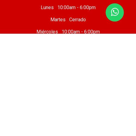
Lunes 10:00am - 6:00pm
Martes Cerrado
Miércoles 10:00am - 6:00pm
Jueves 10:00am - 6:00pm
Viernes 10 :00am - 8:00pm
Sábado 8:00am - 7:00pm
Domingo 8:00am - 6:00pm
Taller Mecánico
Cafetería