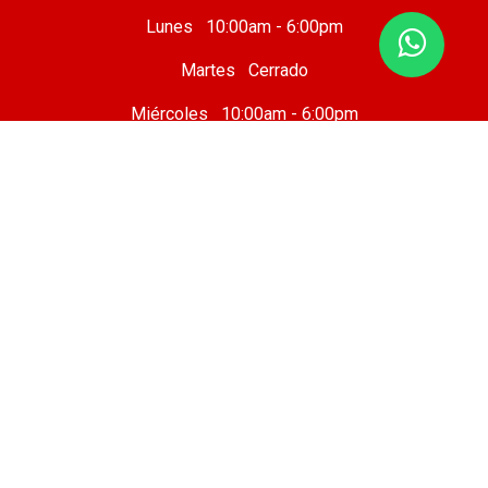
Lunes 10:00am - 6:00pm
Martes Cerrado
Miércoles 10:00am - 6:00pm
Jueves 10:00am - 6:00pm
Viernes 10 :00am - 8:00pm
Sábado 8:00am - 7:00pm
Domingo 8:00am - 6:00pm
Taller Mecánico
Cafetería