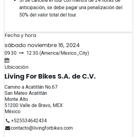
Si se cancela el tour con menos de 24 horas de
anticipación, se debe pagar una penalización del
50% del valor total del tour.
Fecha y hora
sábado noviembre 16, 2024
09:30
12:30
(
America/Mexico_City
)
Agregar al calendario
Ubicación
Living For Bikes S.A. de C.V.
Camino a Acatitlán No.67
San Mateo Acatitlán
Monte Alto
51200 Valle de Bravo, MEX
México
+525534642434
contacto@livingforbikes.com